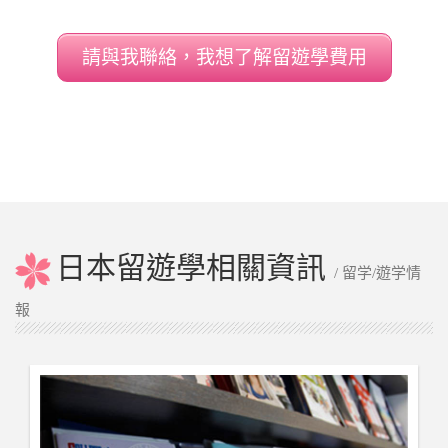
掌握并且靈活運用是我們教學的主旨。 3. 3.經
驗豐富的工作人員不只在言語面給予協助也能
請與我聯絡，我想了解留遊學費用
幫忙解決生活上的疑難雜症。全員都曾是海外
生活的經驗者,最能理解留學生的心情.
日本留遊學相關資訊
/ 留学/遊学情
報