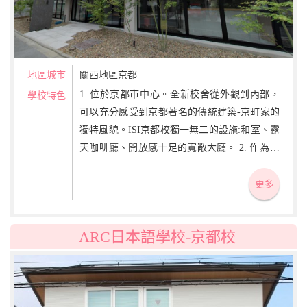
地區城市
關西地區京都
1. 位於京都市中心。全新校舍從外觀到內部，
學校特色
可以充分感受到京都著名的傳統建築-京町家的
獨特風貌。ISI京都校獨一無二的設施:和室、露
天咖啡廳、開放感十足的寬敞大廳。 2. 作為日
本的古都，有著悠久的建築物和祭典活動，可
以體驗豐富的日本文化。 3. 每班人數上限為15
更多
人的小班制。不僅與老師同學之間感覺更親近,
輕鬆的氣氛,重視會話溝通能力的提升。
ARC日本語學校-京都校